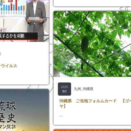
県
ナウイルス
2020
九州
,
沖縄県
8/2
沖縄県 ご当地フォルムカード 【ゴ
ヤ】
…