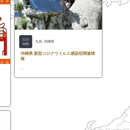
2020
九州
,
沖縄県
6/26
沖縄県 新型コロナウイルス感染症関連情
報
…