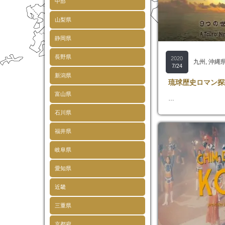
中部
山梨県
静岡県
長野県
2020
九州
,
沖縄
7/24
新潟県
琉球歴史ロマン探
富山県
…
石川県
福井県
岐阜県
愛知県
近畿
三重県
京都府