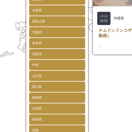
兵庫県
2018
沖縄県
11/13
和歌山県
チムドンドンコザ
大阪府
動画）
奈良県
…
滋賀県
中国
山口県
岡山県
島根県
広島県
鳥取県
四国