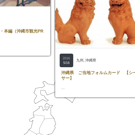
・本編（沖縄市観光PR
2016
九州
,
沖縄県
5/16
沖縄県 ご当地フォルムカード 【シ
サー】
…