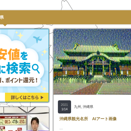
県
2021
九州
,
沖縄県
1/14
沖縄県観光名所 AIアート画像
…