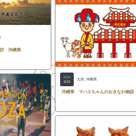
県
訪 沖縄県
2020
九州
,
沖縄県
6/19
沖縄県 マハエちゃんのおきなわ物語
…