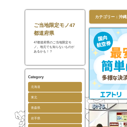
カテゴリー：沖縄
ご当地限定モノ47
都道府県
47都道府県のご当地限定モ
ノ。地元でも知らないものが
あるかも！？
Category
北海道
東北
青森県
岩手県