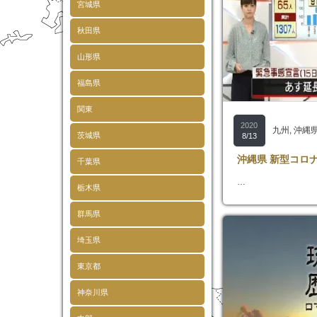
宮城県
秋田県
山形県
福島県
関東
2020
九州
,
沖縄
茨城県
8/13
沖縄県 新型コロ
千葉県
…
栃木県
群馬県
埼玉県
東京都
神奈川県