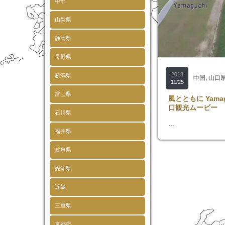
中部
山梨県
静岡県
長野県
2018
新潟県
中国
,
山口
11/25
富山県
風とともに Yama
口観光ムービー
石川県
…
福井県
岐阜県
愛知県
近畿
三重県
京都府