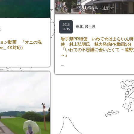
2018
東北
,
岩手県
11/15
県
岩手県PR特使 いわて☆はまらいん特
ョン動画 「オニの洗
使 村上弘明氏 魅力発信PR動画5分
r._ 4K対応）
「いわての不思議に会いたくて ～遠野
～」
…