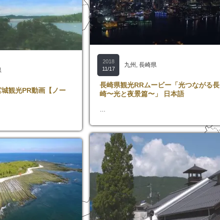
2018
九州
,
長崎県
11/17
県
長崎県観光RRムービー「光つながる長
宮城観光PR動画【ノー
崎〜光と夜景篇〜」 日本語
…