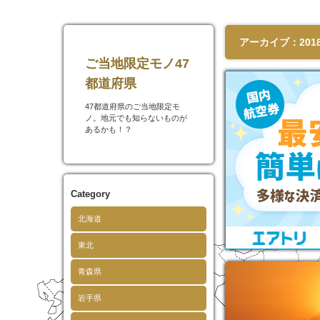
アーカイブ：2018
ご当地限定モノ47
都道府県
47都道府県のご当地限定モ
ノ。地元でも知らないものが
あるかも！？
Category
北海道
東北
青森県
岩手県