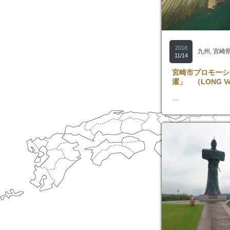
2018
九州
,
宮崎
11/14
宮崎市プロモーシ
濯」 （LONG Ve
…