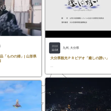
県
2018
九州
,
大分県
11/18
品「ものの婦」| 山形県
大分県観光ＰＲビデオ「癒しの誘い」
画
…