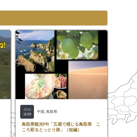
2018
中国
,
鳥取県
11/29
鳥取県観光PR「五感で感じる鳥取県 こ
ころ彩るとっとり路」（短編）