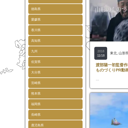
徳島県
愛媛県
香川県
高知県
九州
2018
東北
,
山形
11/18
佐賀県
渡部陽一初監督作
ものづくりPR動
大分県
…
宮崎県
熊本県
福岡県
長崎県
鹿児島県