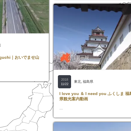
県
guchi｜おいでませ山
2018
東北
,
福島県
11/22
I love you ＆ I need you ふくしま 福
県観光案内動画
…