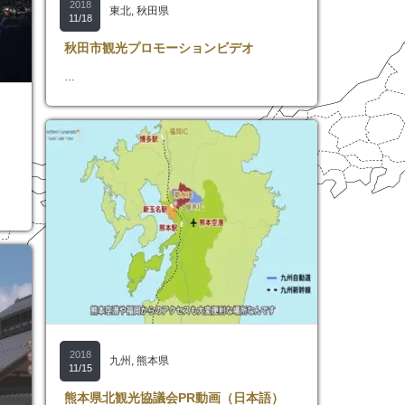
2018
東北
,
秋田県
11/18
秋田市観光プロモーションビデオ
…
2018
九州
,
熊本県
11/15
熊本県北観光協議会PR動画（日本語）