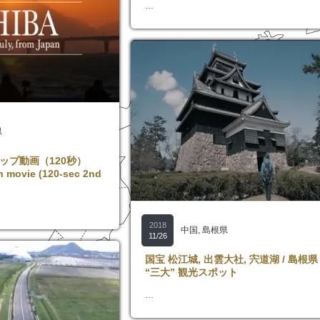
…
県
ップ動画（120秒）
 movie (120-sec 2nd
2018
中国
,
島根県
11/26
国宝 松江城, 出雲大社, 宍道湖 / 島根県
“三大” 観光スポット
…