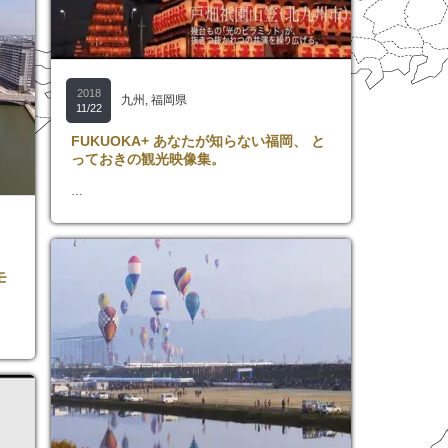
2018
九州
,
福岡県
11/22
FUKUOKA+ あなたが知らない福岡、 と
っておきの観光映像集。
…
モ