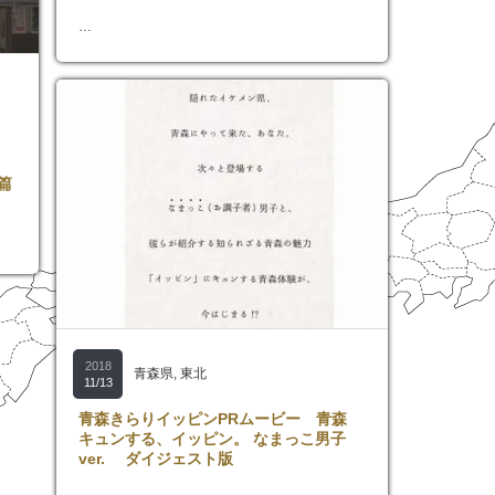
…
篇
2018
青森県
,
東北
11/13
青森きらりイッピンPRムービー 青森
キュンする、イッピン。 なまっこ男子
ver. ダイジェスト版
…