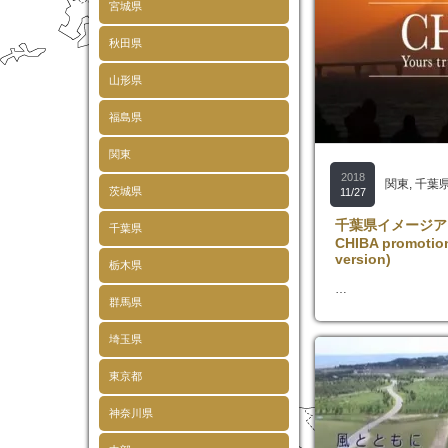
宮城県
秋田県
山形県
福島県
関東
2018
関東
,
千葉
茨城県
11/27
千葉県イメージア
千葉県
CHIBA promotion
version)
栃木県
…
群馬県
埼玉県
東京都
神奈川県