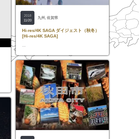
2018
九州
,
佐賀県
11/20
Hi-res/4K SAGA ダイジェスト（秋冬）
[Hi-res/4K SAGA]
…