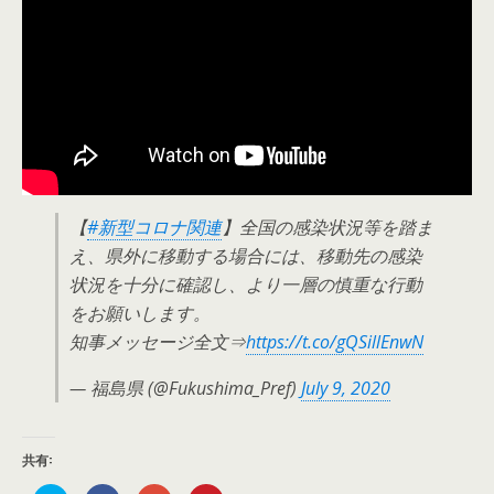
【
#新型コロナ関連
】全国の感染状況等を踏ま
え、県外に移動する場合には、移動先の感染
状況を十分に確認し、より一層の慎重な行動
をお願いします。
知事メッセージ全文⇒
https://t.co/gQSillEnwN
— 福島県 (@Fukushima_Pref)
July 9, 2020
共有: