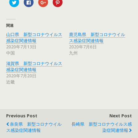
ク
F
ク
ク
リ
a
リ
リ
ッ
c
ッ
ッ
ク
e
ク
ク
し
b
し
し
て
o
て
て
T
o
G
P
関連
w
k
o
i
i
で
o
n
山口県 新型コロナウイルス
鹿児島県 新型コロナウイル
t
共
g
t
t
有
l
e
感染症関連情報
ス感染症関連情報
e
す
e
r
r
る
+
e
2020年7月13日
2020年7月6日
で
に
で
s
中国
九州
共
は
共
t
有
ク
有
で
(
リ
(
共
滋賀県 新型コロナウイルス
新
ッ
新
有
し
ク
し
(
感染症関連情報
い
し
い
新
ウ
て
ウ
し
2020年7月20日
ィ
く
ィ
い
近畿
ン
だ
ン
ウ
ド
さ
ド
ィ
ウ
い
ウ
ン
で
(
で
ド
開
新
開
ウ
き
し
き
で
ま
い
ま
開
す
ウ
す
き
)
ィ
)
ま
Previous Post
Next Post
ン
す
ド
)
ウ
奈良県 新型コロナウイル
長崎県 新型コロナウイルス感
で
ス感染症関連情報
染症関連情報
開
き
ま