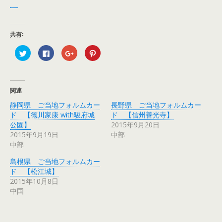
共有:
ク
F
ク
ク
リ
a
リ
リ
ッ
c
ッ
ッ
ク
e
ク
ク
し
b
し
し
て
o
て
て
T
o
G
P
関連
w
k
o
i
i
で
o
n
静岡県 ご当地フォルムカー
長野県 ご当地フォルムカー
t
共
g
t
t
有
l
e
ド 【徳川家康 with駿府城
ド 【信州善光寺】
e
す
e
r
r
る
+
e
公園】
2015年9月20日
で
に
で
s
2015年9月19日
中部
共
は
共
t
有
ク
有
で
中部
(
リ
(
共
新
ッ
新
有
し
ク
し
(
島根県 ご当地フォルムカー
い
し
い
新
ウ
て
ウ
し
ド 【松江城】
ィ
く
ィ
い
2015年10月8日
ン
だ
ン
ウ
ド
さ
ド
ィ
中国
ウ
い
ウ
ン
で
(
で
ド
開
新
開
ウ
き
し
き
で
ま
い
ま
開