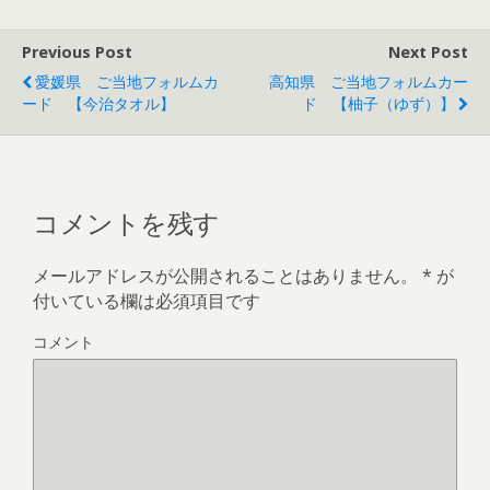
す
ウ
す
き
)
ィ
)
ま
ン
す
ド
)
Previous Post
Next Post
ウ
で
愛媛県 ご当地フォルムカ
高知県 ご当地フォルムカー
開
き
ード 【今治タオル】
ド 【柚子（ゆず）】
ま
す
)
コメントを残す
メールアドレスが公開されることはありません。
*
が
付いている欄は必須項目です
コメント