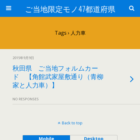
ご当地限定モノ47都道府県
Tags › 人力車
2015年9月9日
秋田県 ご当地フォルムカー
ド 【角館武家屋敷通り（青柳
家と人力車）】
NO RESPONSES
Back to top
Mobile
Desktop