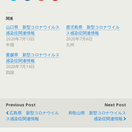
ッ
c
ッ
ッ
ク
e
ク
ク
し
b
し
し
て
o
て
て
T
o
G
P
関連
w
k
o
i
i
で
o
n
山口県 新型コロナウイルス
鹿児島県 新型コロナウイル
t
共
g
t
t
有
l
e
感染症関連情報
ス感染症関連情報
e
す
e
r
r
る
+
e
2020年7月13日
2020年7月6日
で
に
で
s
中国
九州
共
は
共
t
有
ク
有
で
(
リ
(
共
愛媛県 新型コロナウイルス
新
ッ
新
有
し
ク
し
(
感染症関連情報
い
し
い
新
ウ
て
ウ
し
2020年7月14日
ィ
く
ィ
い
四国
ン
だ
ン
ウ
ド
さ
ド
ィ
ウ
い
ウ
ン
で
(
で
ド
開
新
開
ウ
き
し
き
で
ま
い
ま
開
す
ウ
す
き
)
ィ
)
ま
Previous Post
Next Post
ン
す
ド
)
ウ
広島県 新型コロナウイル
和歌山県 新型コロナウイルス
で
ス感染症関連情報
感染症関連情報
開
き
ま
す