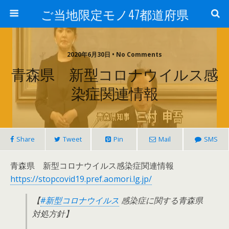
ご当地限定モノ47都道府県
2020年6月30日 • No Comments
青森県 新型コロナウイルス感
染症関連情報
Share
Tweet
Pin
Mail
SMS
青森県 新型コロナウイルス感染症関連情報
https://stopcovid19.pref.aomori.lg.jp/
【
#新型コロナウイルス
感染症に関する青森県
対処方針】