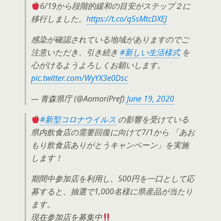
6/19から段階的緩和の目安がステップ２に
移行しました。
https://t.co/q5sMtcDXEJ
感染が確認されている地域がありますのでご
注意いただき、引き続き
#新しい生活様式
を
心がけるようよろしくお願いします。
pic.twitter.com/WyYX3e0Dsc
— 青森県庁 (@AomoriPref)
June 19, 2020
#新型コロナウイルス
の影響を受けている
県内飲食店の需要回復に向けて7/1から 「あお
もり飲食店ありがとうキャンペーン」を実施
します！
期間中参加店を利用し、500円を一口として応
募すると、抽選で1,000名様に県産品が当たり
ます。
現在参加店を募集中