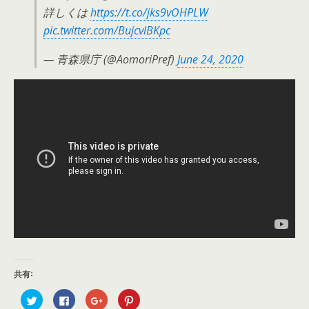
詳しくは
https://t.co/jks9vOHPLW
pic.twitter.com/BujcvlBKpc
— 青森県庁 (@AomoriPref)
June 24, 2020
共有:
ク
F
ク
ク
リ
a
リ
リ