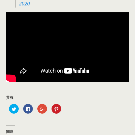
2020
共有:
ク
F
ク
ク
リ
a
リ
リ
ッ
c
ッ
ッ
ク
e
ク
ク
し
b
し
し
て
o
て
て
T
o
G
P
関連
w
k
o
i