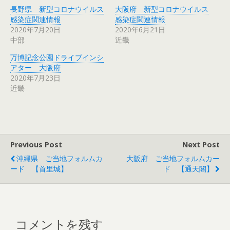
i
で
o
n
長野県 新型コロナウイルス
大阪府 新型コロナウイルス
t
共
g
t
t
有
l
e
感染症関連情報
感染症関連情報
e
す
e
r
r
る
+
e
2020年7月20日
2020年6月21日
で
に
で
s
中部
近畿
共
は
共
t
有
ク
有
で
(
リ
(
共
万博記念公園ドライブインシ
新
ッ
新
有
し
ク
し
(
アター 大阪府
い
し
い
新
ウ
て
ウ
し
2020年7月23日
ィ
く
ィ
い
近畿
ン
だ
ン
ウ
ド
さ
ド
ィ
ウ
い
ウ
ン
で
(
で
ド
開
新
開
ウ
き
し
き
で
ま
い
ま
開
す
ウ
す
き
)
ィ
)
ま
Previous Post
Next Post
ン
す
ド
)
ウ
沖縄県 ご当地フォルムカ
大阪府 ご当地フォルムカー
で
ード 【首里城】
ド 【通天閣】
開
き
ま
す
)
コメントを残す