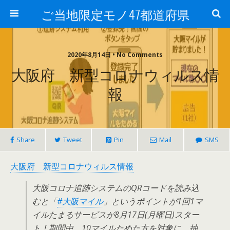
ご当地限定モノ47都道府県
2020年8月14日 • No Comments
大阪府 新型コロナウィルス情
報
Share
Tweet
Pin
Mail
SMS
大阪府 新型コロナウィルス情報
大阪コロナ追跡システムのQRコードを読み込
むと「
#大阪マイル
」というポイントが1回1マ
イルたまるサービスが8月17日(月曜日)スター
ト！期間中、10マイルためた方を対象に、抽