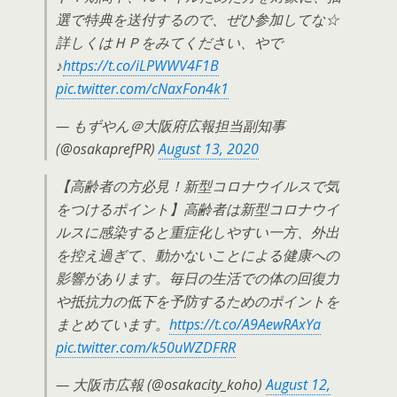
選で特典を送付するので、ぜひ参加してな☆
詳しくはＨＰをみてください、やで
♪
https://t.co/iLPWWV4F1B
pic.twitter.com/cNaxFon4k1
— もずやん＠大阪府広報担当副知事
(@osakaprefPR)
August 13, 2020
【高齢者の方必見！新型コロナウイルスで気
をつけるポイント】高齢者は新型コロナウイ
ルスに感染すると重症化しやすい一方、外出
を控え過ぎて、動かないことによる健康への
影響があります。毎日の生活での体の回復力
や抵抗力の低下を予防するためのポイントを
まとめています。
https://t.co/A9AewRAxYa
pic.twitter.com/k50uWZDFRR
— 大阪市広報 (@osakacity_koho)
August 12,