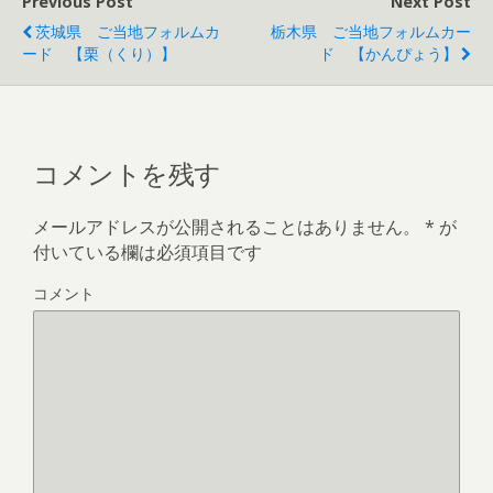
Previous Post
Next Post
ン
す
ド
)
ウ
茨城県 ご当地フォルムカ
栃木県 ご当地フォルムカー
で
ード 【栗（くり）】
ド 【かんぴょう】
開
き
ま
す
)
コメントを残す
メールアドレスが公開されることはありません。
*
が
付いている欄は必須項目です
コメント