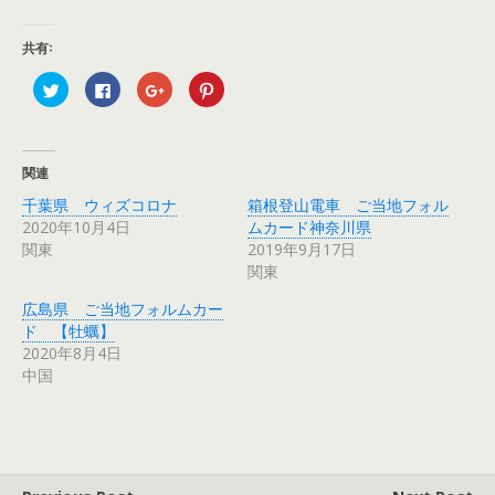
共有:
ク
F
ク
ク
リ
a
リ
リ
ッ
c
ッ
ッ
ク
e
ク
ク
し
b
し
し
て
o
て
て
T
o
G
P
関連
w
k
o
i
i
で
o
n
千葉県 ウィズコロナ
箱根登山電車 ご当地フォル
t
共
g
t
t
有
l
e
2020年10月4日
ムカード神奈川県
e
す
e
r
r
る
+
e
関東
2019年9月17日
で
に
で
s
関東
共
は
共
t
有
ク
有
で
(
リ
(
共
広島県 ご当地フォルムカー
新
ッ
新
有
し
ク
し
(
ド 【牡蠣】
い
し
い
新
ウ
て
ウ
し
2020年8月4日
ィ
く
ィ
い
中国
ン
だ
ン
ウ
ド
さ
ド
ィ
ウ
い
ウ
ン
で
(
で
ド
開
新
開
ウ
き
し
き
で
ま
い
ま
開
す
ウ
す
き
)
ィ
)
ま