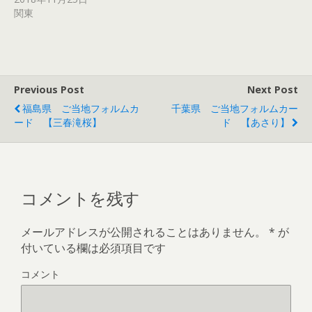
ン
だ
ン
ウ
ド
さ
ド
ィ
関東
ウ
い
ウ
ン
で
(
で
ド
開
新
開
ウ
き
し
き
で
ま
い
ま
開
す
ウ
す
き
)
ィ
)
ま
ン
す
ド
)
Previous Post
Next Post
ウ
で
福島県 ご当地フォルムカ
千葉県 ご当地フォルムカー
開
き
ード 【三春滝桜】
ド 【あさり】
ま
す
)
コメントを残す
メールアドレスが公開されることはありません。
*
が
付いている欄は必須項目です
コメント