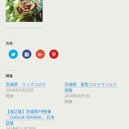
共有:
ク
F
ク
ク
リ
a
リ
リ
ッ
c
ッ
ッ
ク
e
ク
ク
し
b
し
し
て
o
て
て
T
o
G
P
関連
w
k
o
i
i
で
o
n
茨城県 ウィズコロナ
茨城県 新型コロナウィルス
t
共
g
t
t
有
l
e
2020年9月25日
情報
e
す
e
r
r
る
+
e
関東
2020年9月5日
で
に
で
s
関東
共
は
共
t
有
ク
有
で
(
リ
(
共
【改訂版】茨城県PR映像
新
ッ
新
有
し
ク
し
(
「Outlook IBARAKI」 日本
い
し
い
新
ウ
て
ウ
し
語版
ィ
く
ィ
い
2018年11月25日