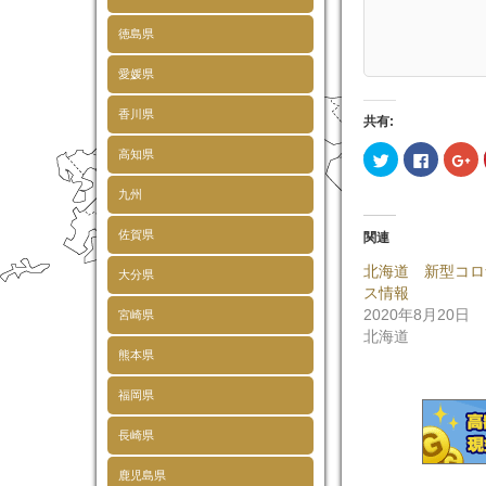
徳島県
愛媛県
香川県
共有:
ク
Faceboo
ク
高知県
リ
で
リ
ッ
共
ッ
ク
有
ク
九州
し
す
し
て
る
て
Twitter
に
Go
佐賀県
関連
で
は
で
共
ク
共
北海道 新型コロ
有
リ
有
大分県
(新
ッ
(
ス情報
し
ク
し
い
し
い
2020年8月20日
宮崎県
ウ
て
ウ
北海道
ィ
く
ィ
ン
だ
ン
熊本県
ド
さ
ド
ウ
い
ウ
で
(新
で
福岡県
開
し
開
き
い
き
ま
ウ
ま
長崎県
す)
ィ
す
ン
ド
鹿児島県
ウ