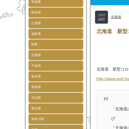
宮城県
秋田県
2020
北海道
6/23
山形県
北海道 新型
福島県
関東
茨城県
千葉県
北海道 新型コロ
栃木県
http://www.pref.h
群馬県
埼玉県
東京都
「北海道
び
神奈川県
「北海道