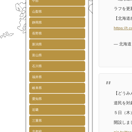
中部
ラフを更
山梨県
【北海道
静岡県
https://t
長野県
— 北海道 (
新潟県
富山県
石川県
福井県
岐阜県
【どうみ
愛知県
道民を対
近畿
５日（木
三重県
開設しま
京都府