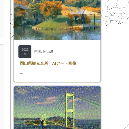
2021
中国
,
岡山県
1/11
岡山県観光名所 AIアート画像
…