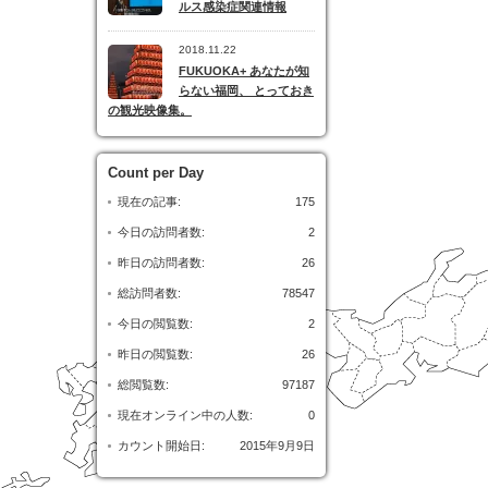
ルス感染症関連情報
2018.11.22
FUKUOKA+ あなたが知
らない福岡、 とっておき
の観光映像集。
Count per Day
現在の記事:
175
今日の訪問者数:
2
昨日の訪問者数:
26
総訪問者数:
78547
今日の閲覧数:
2
昨日の閲覧数:
26
総閲覧数:
97187
現在オンライン中の人数:
0
カウント開始日:
2015年9月9日