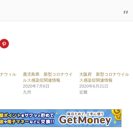
k
ク
リ
ッ
ク
し
て
ogle+
Pinterest
で
共
ナウィル
鹿児島県 新型コロナウイ
大阪府 新型コロナウイル
有
新
(新
ルス感染症関連情報
ス感染症関連情報
し
い
2020年7月6日
2020年6月21日
ウ
九州
近畿
ィ
ン
ド
ウ
で
開
き
ま
)
す)