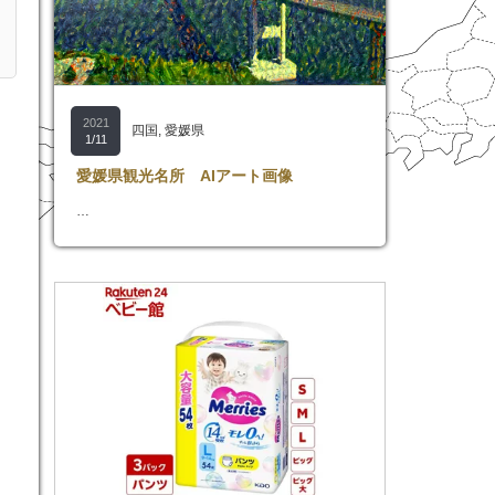
2021
四国
,
愛媛県
1/11
愛媛県観光名所 AIアート画像
…