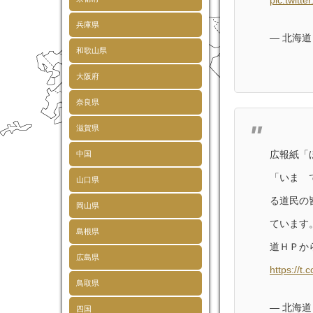
pic.twitt
兵庫県
— 北海道 (
和歌山県
大阪府
奈良県
滋賀県
広報紙「
中国
「いま 
山口県
る道民の
岡山県
ています
島根県
道ＨＰか
広島県
https://t
鳥取県
— 北海道 (
四国