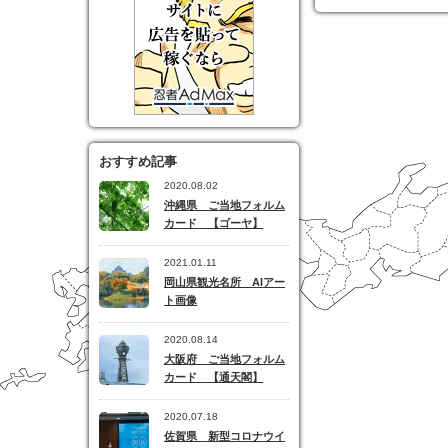
おすすめ記事
2020.08.02
沖縄県 ご当地フォルム
カード 【ゴーヤ】
2021.01.11
岡山県観光名所 AIアー
ト画像
2020.08.14
大阪府 ご当地フォルム
カード 【通天閣】
2020.07.18
佐賀県 新型コロナウイ