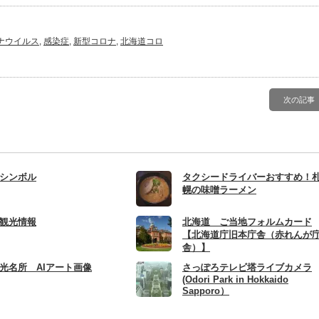
ナウイルス
,
感染症
,
新型コロナ
,
北海道コロ
次の記事
シンボル
タクシードライバーおすすめ！
幌の味噌ラーメン
観光情報
北海道 ご当地フォルムカード
【北海道庁旧本庁舎（赤れんが
舎）】
光名所 AIアート画像
さっぽろテレビ塔ライブカメラ
(Odori Park in Hokkaido
Sapporo）