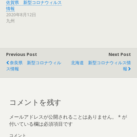
佐賀県 新型コロナウィルス
新
ッ
新
有
し
ク
し
(
情報
い
し
い
新
ウ
て
ウ
し
2020年8月12日
ィ
く
ィ
い
九州
ン
だ
ン
ウ
ド
さ
ド
ィ
ウ
い
ウ
ン
で
(
で
ド
開
新
開
ウ
き
し
き
で
ま
い
ま
開
す
ウ
す
き
)
ィ
)
ま
Previous Post
Next Post
ン
す
ド
)
ウ
奈良県 新型コロナウィル
北海道 新型コロナウィルス情
で
ス情報
報
開
き
ま
す
)
コメントを残す
メールアドレスが公開されることはありません。
*
が
付いている欄は必須項目です
コメント