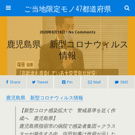
ご当地限定モノ47都道府県
2020年8月18日 • No Comments
鹿児島県 新型コロナウィルス
情報
Share
Tweet
Pin
Mail
SMS
鹿児島県 新型コロナウィルス情報
【新型コロナ感染拡大で 警戒基準を近く作
成へ 鹿児島県】
鹿児島県指宿市の病院で感染者集団＝クラス
ターが発生する中、塩田知事は政府が示した