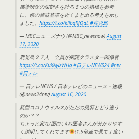
感染状況の深刻さを計る６つの指標を参考
に、県の警戒基準を近くまとめる考えを示し
ました。
https://t.co/kiIbqRfQaL
#鹿児島
— MBCニューズナウ (@MBC_newsnow)
August
17, 2020
鹿児島２７人 全員が病院クラスター関係者
https://t.co/KuXAylzWHq
#日テレNEWS24
#ntv
#日テレ
— 日テレNEWS / 日本テレビのニュース・速報
(@news24ntv)
August 16, 2020
新型コロナウイルスがただの風邪とどう違う
のか？？
ちょっと変な(面白い)お医者さんが分かりやす
く説明してくれてます
(1.5倍速で見て丁度い