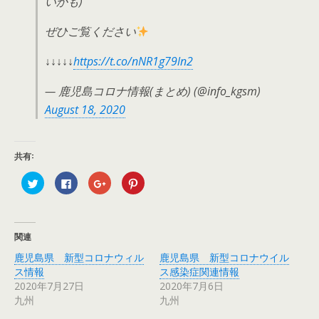
いかも)
ぜひご覧ください
↓↓↓↓↓
https://t.co/nNR1g79ln2
— 鹿児島コロナ情報(まとめ) (@info_kgsm)
August 18, 2020
共有:
ク
F
ク
ク
リ
a
リ
リ
ッ
c
ッ
ッ
ク
e
ク
ク
し
b
し
し
て
o
て
て
T
o
G
P
関連
w
k
o
i
i
で
o
n
鹿児島県 新型コロナウィル
鹿児島県 新型コロナウイル
t
共
g
t
t
有
l
e
ス情報
ス感染症関連情報
e
す
e
r
r
る
+
e
2020年7月27日
2020年7月6日
で
に
で
s
九州
九州
共
は
共
t
有
ク
有
で
(
リ
(
共