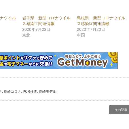
し
て
ogle+
Pinterest
で
共
ナウイル
岩手県 新型コロナウイル
島根県 新型コロナウイル
有
新
(新
ス感染症関連情報
ス感染症関連情報
し
い
2020年7月22日
2020年7月20日
ウ
東北
中国
ィ
ン
ド
ウ
で
開
き
ま
)
す)
ナ
,
長崎コロナ
,
PCR検査
,
長崎モデル
次の記事