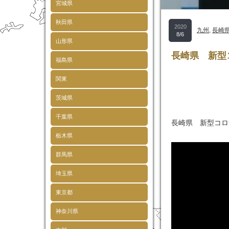
宮城県
秋田県
2020
九州
,
長崎
8/6
山形県
長崎県 新型
福島県
関東
茨城県
千葉県
長崎県 新型コロ
栃木県
群馬県
埼玉県
東京都
神奈川県