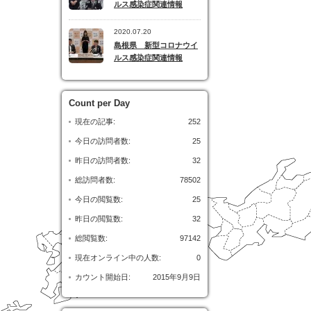
ルス感染症関連情報
2020.07.20
島根県 新型コロナウイ
ルス感染症関連情報
Count per Day
現在の記事:
252
今日の訪問者数:
25
昨日の訪問者数:
32
総訪問者数:
78502
今日の閲覧数:
25
昨日の閲覧数:
32
総閲覧数:
97142
現在オンライン中の人数:
0
カウント開始日:
2015年9月9日