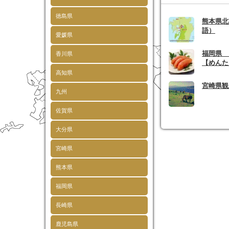
徳島県
熊本県北
語）
愛媛県
福岡県
香川県
【めんた
高知県
宮崎県観
九州
佐賀県
大分県
宮崎県
熊本県
福岡県
長崎県
鹿児島県