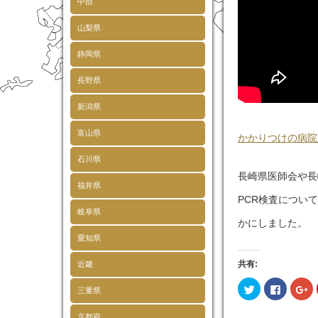
中部
山梨県
静岡県
長野県
新潟県
富山県
かかりつけの病院
石川県
長崎県医師会や長
福井県
PCR検査につい
岐阜県
かにしました。
愛知県
共有:
近畿
ク
Faceboo
ク
三重県
リ
で
リ
ッ
共
ッ
ク
有
ク
京都府