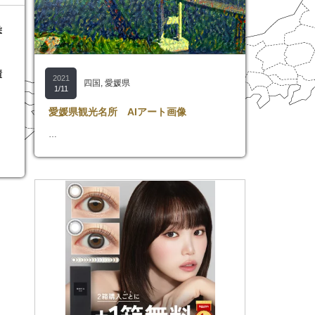
染
情
2021
四国
,
愛媛県
1/11
愛媛県観光名所 AIアート画像
…