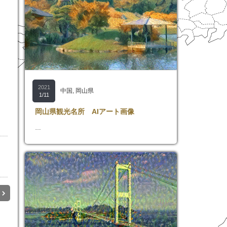
2021
中国
,
岡山県
1/11
岡山県観光名所 AIアート画像
…