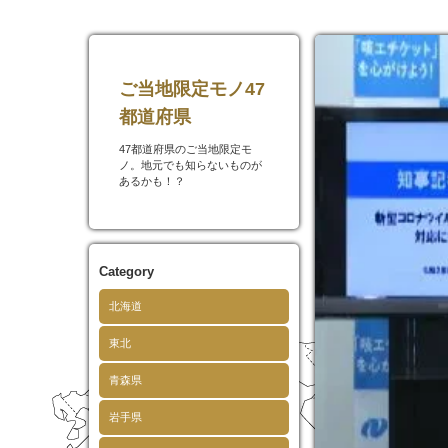
ご当地限定モノ47
都道府県
47都道府県のご当地限定モ
ノ。地元でも知らないものが
あるかも！？
Category
北海道
東北
青森県
岩手県