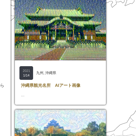
2021
九州
,
沖縄県
1/14
沖縄県観光名所 AIアート画像
明ら
…