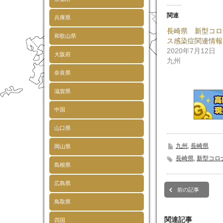
し
す
し
て
る
て
Twitter
に
Go
関連
兵庫県
で
は
で
共
ク
共
長崎県 新型コロ
有
リ
有
和歌山県
(新
ッ
(
ス感染症関連情報
し
ク
し
い
し
い
2020年7月12日
大阪府
ウ
て
ウ
九州
ィ
く
ィ
ン
だ
ン
ド
さ
ド
奈良県
ウ
い
ウ
で
(新
で
開
し
開
滋賀県
き
い
き
ま
ウ
ま
す)
ィ
す
中国
ン
ド
ウ
山口県
で
開
き
九州
,
長崎県
岡山県
ま
す)
長崎県
,
新型コロ
島根県
広島県
前の記事
鳥取県
関連記事
四国