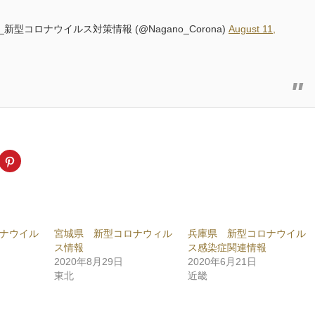
_新型コロナウイルス対策情報 (@Nagano_Corona)
August 11,
k
ク
リ
ッ
ク
し
て
ogle+
Pinterest
で
共
ナウイル
宮城県 新型コロナウィル
兵庫県 新型コロナウイル
有
新
(新
ス情報
ス感染症関連情報
し
い
2020年8月29日
2020年6月21日
ウ
東北
近畿
ィ
ン
ド
ウ
で