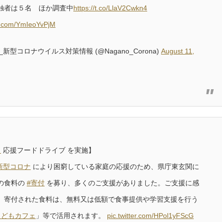
触者は５名 ほか調査中
https://t.co/LlaV2Cwkn4
er.com/YmIeoYvPjM
_新型コロナウイルス対策情報 (@Nagano_Corona)
August 11,
も
応援フードドライブ を実施】
新型コロナ
により困窮している家庭の応援のため、県庁東玄関に
の食料の
#寄付
を募り、多くのご支援がありました。ご支援に感
。寄付された食料は、無料又は低額で食事提供や学習支援を行う
こどもカフェ
」等で活用されます。
pic.twitter.com/HPol1yFScG