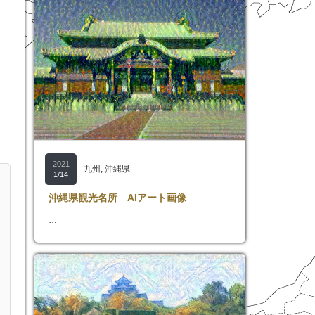
2021
九州
,
沖縄県
1/14
沖縄県観光名所 AIアート画像
…