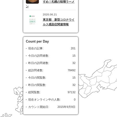
すめ！札幌の味噌ラーメ
ン
2020.06.21
東京都 新型コロナウイ
ルス感染症関連情報
Count per Day
現在の記事:
201
今日の訪問者数:
15
昨日の訪問者数:
32
総訪問者数:
78492
今日の閲覧数:
15
昨日の閲覧数:
32
総閲覧数:
97132
現在オンライン中の人数:
0
カウント開始日:
2015年9月9日