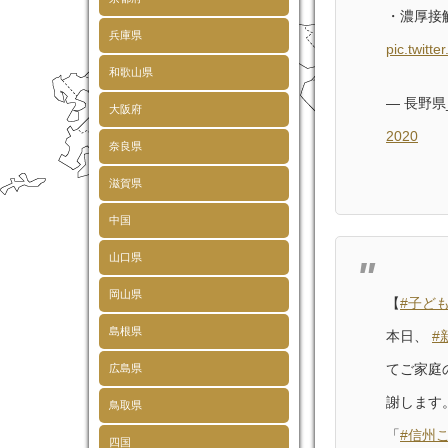
・濃厚接
兵庫県
pic.twitt
和歌山県
— 長野県
大阪府
2020
奈良県
滋賀県
中国
山口県
岡山県
【
#子ど
島根県
本日、
#
てご家庭
広島県
謝します
鳥取県
「
#信州
四国