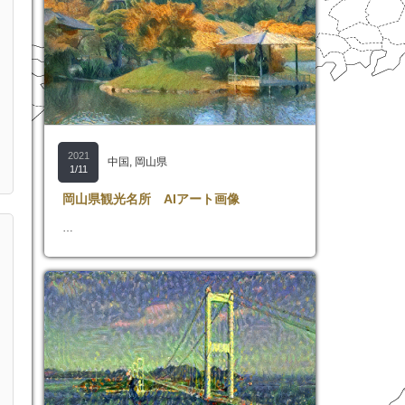
2021
中国
,
岡山県
1/11
岡山県観光名所 AIアート画像
…