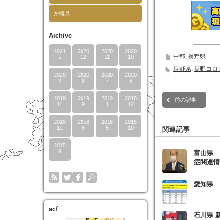
開
し
開
き
い
き
沖縄県
ま
ウ
ま
す)
ィ
す
ン
ド
Archive
ウ
で
開
2021
2020
2020
2020
き
中部
,
長野県
1
12
11
10
ま
す)
長野県
,
長野コロ
2020
2020
2020
2020
9
8
7
6
2019
2019
2019
2018
前の記事
11
9
1
12
2018
2016
2016
2015
11
6
5
10
関連記事
2015
9
富山県 
症関連情
愛知県 
adf
石川県 