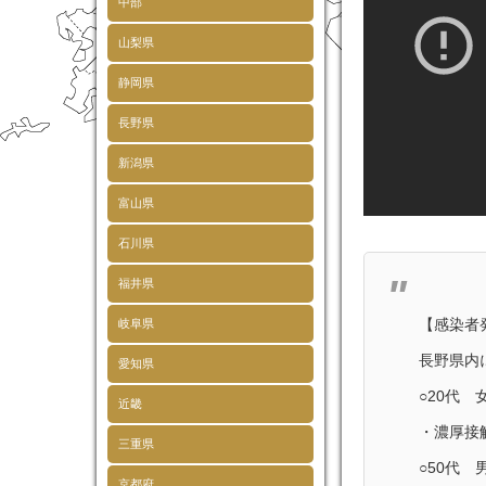
中部
山梨県
静岡県
長野県
新潟県
富山県
石川県
福井県
【感染者
岐阜県
長野県内
愛知県
○20代
近畿
・濃厚接
三重県
○50代
京都府