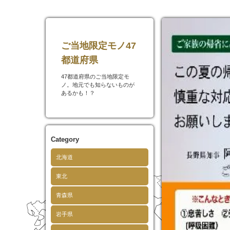
ご当地限定モノ47
都道府県
47都道府県のご当地限定モ
ノ。地元でも知らないものが
あるかも！？
Category
北海道
東北
青森県
岩手県