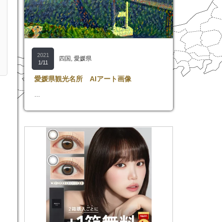
2021
四国
,
愛媛県
1/11
愛媛県観光名所 AIアート画像
…