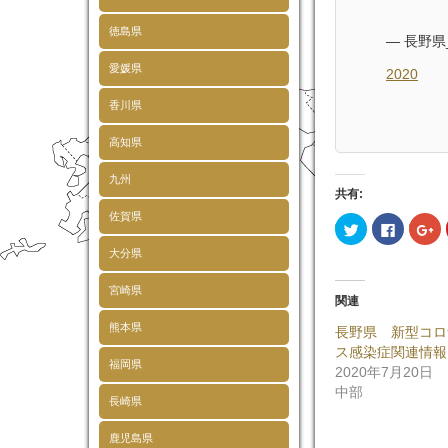
徳島県
— 長野県
愛媛県
2020
香川県
高知県
九州
共有:
佐賀県
ク
Faceboo
ク
リ
で
リ
ッ
共
ッ
大分県
ク
有
ク
し
す
し
て
る
て
宮崎県
Twitter
に
Go
関連
で
は
で
共
ク
共
熊本県
長野県 新型コロ
有
リ
有
(新
ッ
(
ス感染症関連情報
し
ク
し
福岡県
い
し
い
2020年7月20日
ウ
て
ウ
中部
ィ
く
ィ
長崎県
ン
だ
ン
ド
さ
ド
ウ
い
ウ
鹿児島県
で
(新
で