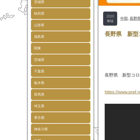
宮城県
秋田県
2020
中部
,
長野
8/11
山形県
長野県 新型
福島県
関東
茨城県
千葉県
長野県 新型コロ
栃木県
https://www.pref.
群馬県
埼玉県
東京都
神奈川県