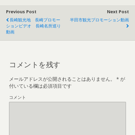
)
ィ
)
ま
ン
す
ド
)
Previous Post
Next Post
ウ
で
長崎観光地 長崎プロモー
半田市観光プロモーション動画
開
き
ションビデオ 長崎名所巡り
ま
す
動画
)
コメントを残す
メールアドレスが公開されることはありません。
*
が
付いている欄は必須項目です
コメント