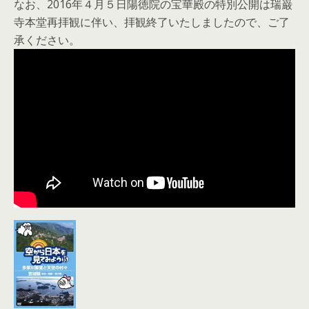
なお、2016年４月５日陽徳院の­宝華殿の特別公開は瑞巌
寺本堂再拝観に伴い、拝観終了いたしましたので、ご了
承くださ­い。