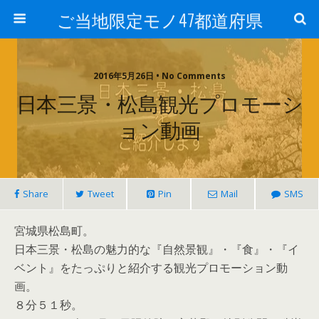
ご当地限定モノ47都道府県
2016年5月26日 • No Comments
日本三景・松島観光プロモーシ
ョン動画
Share
Tweet
Pin
Mail
SMS
宮城県松島町。
日本三景・松島の魅力的な『自然景観』・『食』・『イ
ベント』をたっぷ­りと紹介する観光プロモーション動
画。
８分５１秒。