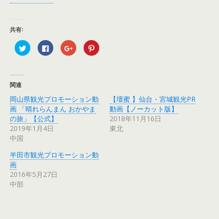
共有:
ク
F
ク
ク
リ
a
リ
リ
ッ
c
ッ
ッ
ク
e
ク
ク
し
b
し
し
て
o
て
て
T
o
G
P
関連
w
k
o
i
i
で
o
n
岡山県観光プロモーション動
【壇蜜 】仙台・宮城観光PR
t
共
g
t
t
有
l
e
画 「晴れらんまん おかやま
動画【ノーカット版】
e
す
e
r
r
る
+
e
の旅」【公式】
2018年11月16日
で
に
で
s
2019年1月4日
東北
共
は
共
t
有
ク
有
で
中国
(
リ
(
共
新
ッ
新
有
し
ク
し
(
半田市観光プロモーション動
い
し
い
新
ウ
て
ウ
し
画
ィ
く
ィ
い
2016年5月27日
ン
だ
ン
ウ
ド
さ
ド
ィ
中部
ウ
い
ウ
ン
で
(
で
ド
開
新
開
ウ
き
し
き
で
ま
い
ま
開
す
ウ
す
き