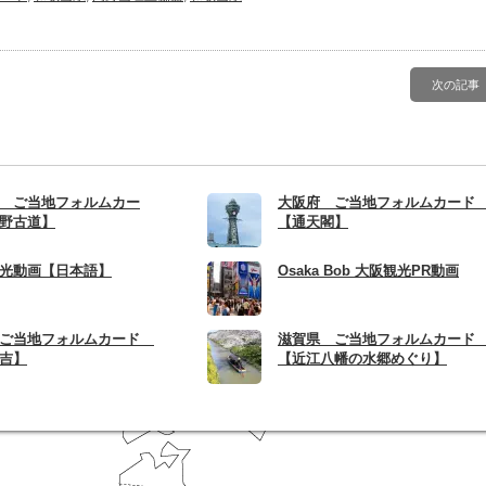
次の記事
 ご当地フォルムカー
大阪府 ご当地フォルムカー
野古道】
【通天閣】
光動画【日本語】
Osaka Bob 大阪観光PR動画
 ご当地フォルムカード
滋賀県 ご当地フォルムカー
吉】
【近江八幡の水郷めぐり】