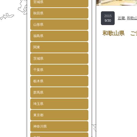
宮城県
秋田県
2015
近畿
,
和歌
9/30
山形県
和歌山県 ご
福島県
関東
茨城県
千葉県
栃木県
群馬県
埼玉県
東京都
神奈川県