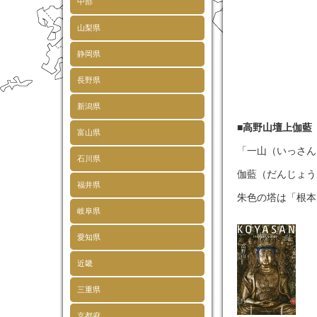
中部
山梨県
静岡県
長野県
新潟県
■
高野山壇上伽藍
富山県
「一山（いっさん
石川県
伽藍（だんじょう
福井県
朱色の塔は「根本
岐阜県
愛知県
近畿
三重県
京都府