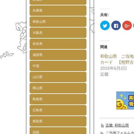
兵庫県
共有:
和歌山県
ク
Faceboo
ク
リ
で
リ
ッ
共
ッ
大阪府
ク
有
ク
し
す
し
て
る
て
奈良県
Twitter
に
Go
関連
で
は
で
共
ク
共
滋賀県
和歌山県 ご当地
有
リ
有
(新
ッ
(
カード 【熊野古
し
ク
し
中国
い
し
い
2016年6月2日
ウ
て
ウ
近畿
ィ
く
ィ
山口県
ン
だ
ン
ド
さ
ド
ウ
い
ウ
岡山県
で
(新
で
開
し
開
き
い
き
島根県
ま
ウ
ま
す)
ィ
す
ン
ド
広島県
ウ
で
開
鳥取県
き
近畿
,
和歌山県
ま
す)
四国
ご当地フォルム