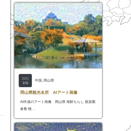
2021
中国
,
岡山県
1/11
岡山県観光名所 AIアート画像
AI作成のアート画像 岡山県 海鮮ちらし 後楽園
倉敷 桃 …