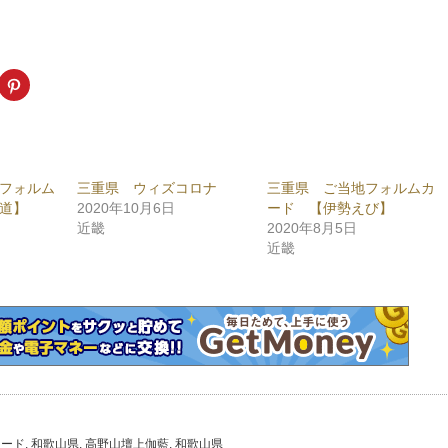
k
ク
リ
ッ
ク
し
て
ogle+
Pinterest
で
共
フォルム
三重県 ウィズコロナ
三重県 ご当地フォルムカ
有
新
(新
道】
2020年10月6日
ード 【伊勢えび】
し
い
近畿
2020年8月5日
ウ
近畿
ィ
ン
ド
ウ
で
開
き
ま
)
す)
カード
,
和歌山県
,
高野山壇上伽藍
,
和歌山県