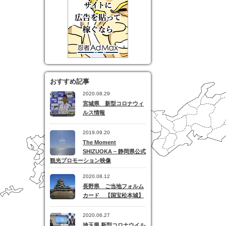
おすすめ記事
2020.08.29
宮城県 新型コロナウィ
ルス情報
2019.09.20
The Moment
SHIZUOKA – 静岡県公式
観光プロモーション映像
2020.08.12
長野県 ご当地フォルム
カード 【国宝松本城】
2020.06.27
埼玉県 新型コロナウイル