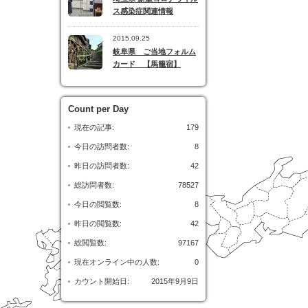
ス感染症関連情報
2015.09.25
岐阜県 ご当地フォルム
カード 【馬籠宿】
Count per Day
現在の記事:
179
今日の訪問者数:
8
昨日の訪問者数:
42
総訪問者数:
78527
今日の閲覧数:
8
昨日の閲覧数:
42
総閲覧数:
97167
現在オンライン中の人数:
0
カウント開始日:
2015年9月9日