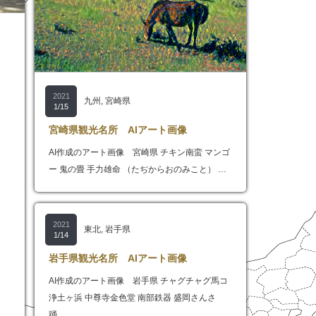
2021
九州
,
宮崎県
1/15
宮崎県観光名所 AIアート画像
AI作成のアート画像 宮崎県 チキン南蛮 マンゴ
ー 鬼の畳 手力雄命 （たぢからおのみこと） …
2021
東北
,
岩手県
1/14
岩手県観光名所 AIアート画像
AI作成のアート画像 岩手県 チャグチャグ馬コ
浄土ヶ浜 中尊寺金色堂 南部鉄器 盛岡さんさ
踊…