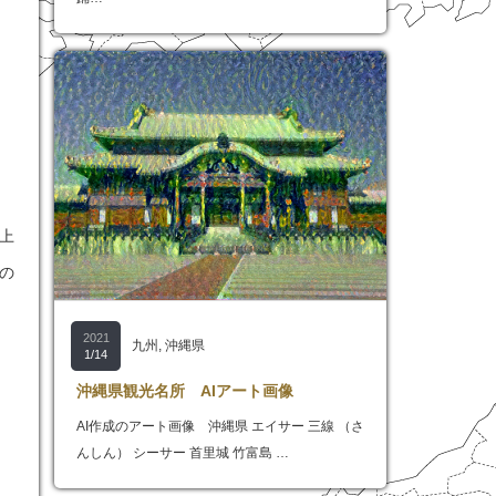
上
の
2021
九州
,
沖縄県
1/14
沖縄県観光名所 AIアート画像
AI作成のアート画像 沖縄県 エイサー 三線 （さ
んしん） シーサー 首里城 竹富島 …