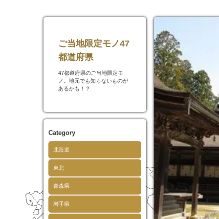
ご当地限定モノ47
都道府県
47都道府県のご当地限定モ
ノ。地元でも知らないものが
あるかも！？
Category
北海道
東北
青森県
岩手県