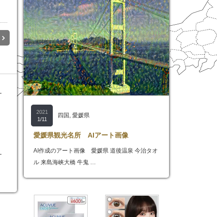
ド
2021
四国
,
愛媛県
1/11
愛媛県観光名所 AIアート画像
AI作成のアート画像 愛媛県 道後温泉 今治タオ
ド
ル 来島海峡大橋 牛鬼 …