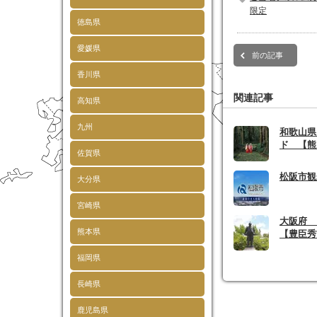
限定
徳島県
愛媛県
前の記事
香川県
関連記事
高知県
九州
和歌山県
ド 【熊
佐賀県
松阪市観
大分県
宮崎県
大阪府
熊本県
【豊臣秀
福岡県
長崎県
鹿児島県