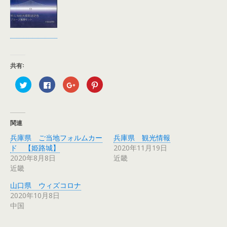
共有:
ク
F
ク
ク
リ
a
リ
リ
ッ
c
ッ
ッ
ク
e
ク
ク
し
b
し
し
て
o
て
て
T
o
G
P
関連
w
k
o
i
i
で
o
n
兵庫県 ご当地フォルムカー
兵庫県 観光情報
t
共
g
t
t
有
l
e
ド 【姫路城】
2020年11月19日
e
す
e
r
r
る
+
e
2020年8月8日
近畿
で
に
で
s
近畿
共
は
共
t
有
ク
有
で
(
リ
(
共
山口県 ウィズコロナ
新
ッ
新
有
し
ク
し
(
2020年10月8日
い
し
い
新
ウ
て
ウ
し
中国
ィ
く
ィ
い
ン
だ
ン
ウ
ド
さ
ド
ィ