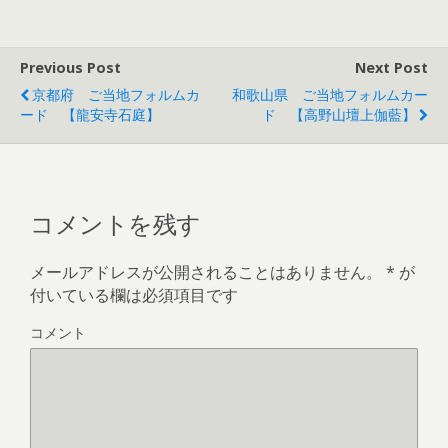
ウ
い
ウ
ン
で
(
で
ド
開
新
開
ウ
き
し
き
で
ま
い
ま
開
す
ウ
す
き
Previous Post
Next Post
)
ィ
)
ま
ン
す
京都府 ご当地フォルムカ
和歌山県 ご当地フォルムカー
ド
)
ウ
ード 【龍安寺石庭】
ド 【高野山壇上伽藍】
で
開
き
ま
す
)
コメントを残す
メールアドレスが公開されることはありません。
*
が
付いている欄は必須項目です
コメント