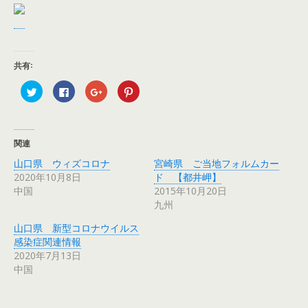
共有:
ク
F
ク
ク
リ
a
リ
リ
ッ
c
ッ
ッ
ク
e
ク
ク
し
b
し
し
て
o
て
て
T
o
G
P
関連
w
k
o
i
i
で
o
n
山口県 ウィズコロナ
宮崎県 ご当地フォルムカー
t
共
g
t
t
有
l
e
2020年10月8日
ド 【都井岬】
e
す
e
r
r
る
+
e
中国
2015年10月20日
で
に
で
s
九州
共
は
共
t
有
ク
有
で
(
リ
(
共
山口県 新型コロナウイルス
新
ッ
新
有
し
ク
し
(
感染症関連情報
い
し
い
新
ウ
て
ウ
し
2020年7月13日
ィ
く
ィ
い
中国
ン
だ
ン
ウ
ド
さ
ド
ィ
ウ
い
ウ
ン
で
(
で
ド
開
新
開
ウ