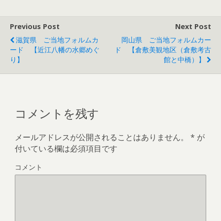
き
し
き
で
ま
い
ま
開
す
ウ
す
き
)
ィ
)
ま
Previous Post
Next Post
ン
す
ド
)
ウ
滋賀県 ご当地フォルムカ
岡山県 ご当地フォルムカー
で
ード 【近江八幡の水郷めぐ
ド 【倉敷美観地区（倉敷考古
開
き
り】
館と中橋）】
ま
す
)
コメントを残す
メールアドレスが公開されることはありません。
*
が
付いている欄は必須項目です
コメント