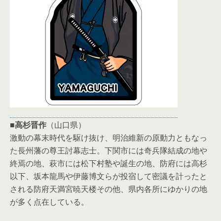
■
高杉晋作
（山口県）
激動の幕末時代を駆け抜け、明治維新の原動力ともなっ
た長州藩の尊王討幕志士。下関市には奇兵隊結成の地や
終焉の地、萩市には松下村塾や誕生の地、防府には高杉
以下、坂本龍馬や伊藤博文らが投宿して密議を計ったと
される防府天満宮暁天楼その他、県内各所にゆかりの地
が多く点在している。