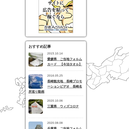
おすすめ記事
2015.10.14
愛媛県 ご当地フォルム
カード 【今治タオル】
2016.05.25
長崎観光地 長崎プロモ
ーションビデオ 長崎名
所巡り動画
2020.10.06
三重県 ウィズコロナ
2020.08.08
兵庫県 ご当地フォルム