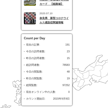
カード 【姫路城】
2020.07.10
奈良県 新型コロナウイ
ルス感染症関連情報
Count per Day
現在の記事:
191
今日の訪問者数:
23
昨日の訪問者数:
15
総訪問者数:
78583
今日の閲覧数:
48
昨日の閲覧数:
19
総閲覧数:
97252
現在オンライン中の人数:
0
カウント開始日:
2015年9月9日