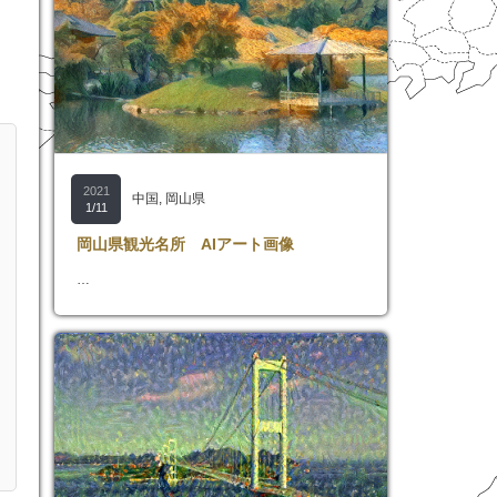
2021
中国
,
岡山県
1/11
岡山県観光名所 AIアート画像
…