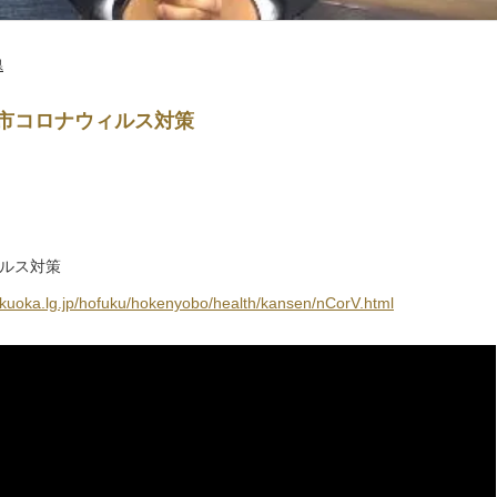
県
市コロナウィルス対策
ルス対策
fukuoka.lg.jp/hofuku/hokenyobo/health/kansen/nCorV.html