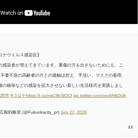
ロナウイルス感染症】
の感染者が増えてきています。重傷の方を出さないためにも、こ
、不要不急の高齢者の方との接触は控え、手洗い、マスクの着用、
離の確保などの感染を拡大させない新しい生活様式を実践しまし
福岡市
#コロナ
https://t.co/ngC9bSfOCf
pic.twitter.com/opx6N6Di3h
報戦略室 (@Fukuokacity_pr)
July 22, 2020