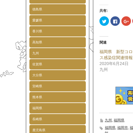
徳島県
共有:
ク
Faceboo
ク
愛媛県
リ
で
リ
ッ
共
ッ
ク
有
ク
香川県
し
す
し
て
る
て
Twitter
に
Go
高知県
関連
で
は
で
共
ク
共
福岡県 新型コロ
有
リ
有
九州
(新
ッ
(
ス感染症関連情報
し
ク
し
い
し
い
2020年6月24日
佐賀県
ウ
て
ウ
九州
ィ
く
ィ
ン
だ
ン
大分県
ド
さ
ド
ウ
い
ウ
で
(新
で
宮崎県
開
し
開
き
い
き
ま
ウ
ま
熊本県
す)
ィ
す
ン
ド
福岡県
ウ
で
開
長崎県
き
九州
,
福岡県
ま
す)
福岡県
,
福岡市
,
鹿児島県