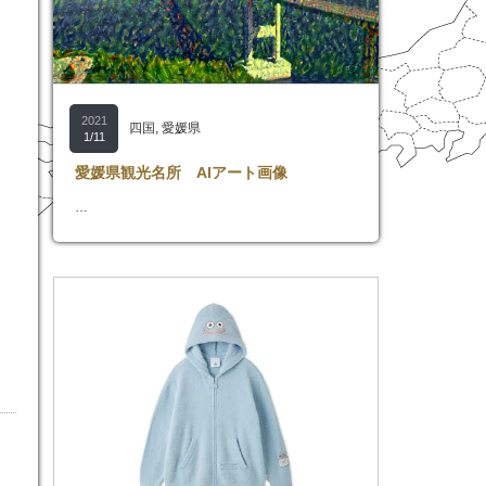
2021
四国
,
愛媛県
1/11
愛媛県観光名所 AIアート画像
…