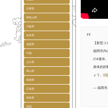
兵庫県
和歌山県
大阪府
奈良県
【新型コ
滋賀県
福岡市内
中国
の4連休
山口県
身体的距
岡山県
ょう。
#
島根県
— 福岡市広
広島県
鳥取県
四国