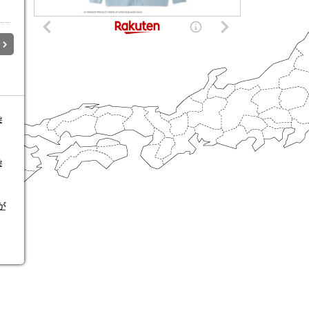
染
染
が