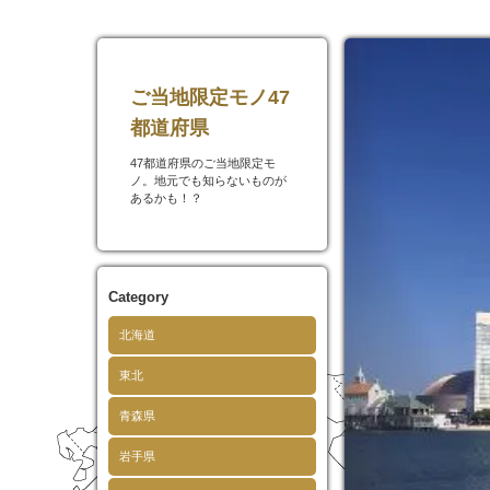
ご当地限定モノ47
都道府県
47都道府県のご当地限定モ
ノ。地元でも知らないものが
あるかも！？
Category
北海道
東北
青森県
岩手県