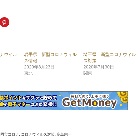
k
ク
リ
ッ
ク
し
て
ogle+
Pinterest
で
共
ナウイル
岩手県 新型コロナウィル
埼玉県 新型コロナウィル
有
新
(新
ス情報
ス対策
し
い
2020年8月23日
2020年7月30日
ウ
東北
関東
ィ
ン
ド
ウ
で
開
き
ま
)
す)
福岡市コロナ
,
コロナウィルス対策
,
高島宗一