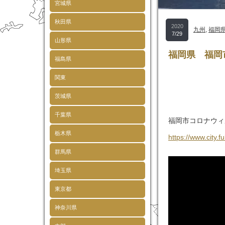
宮城県
秋田県
2020
九州
,
福岡
7/29
山形県
福岡県 福岡
福島県
関東
茨城県
千葉県
福岡市コロナウィ
栃木県
https://www.city.
群馬県
埼玉県
東京都
神奈川県