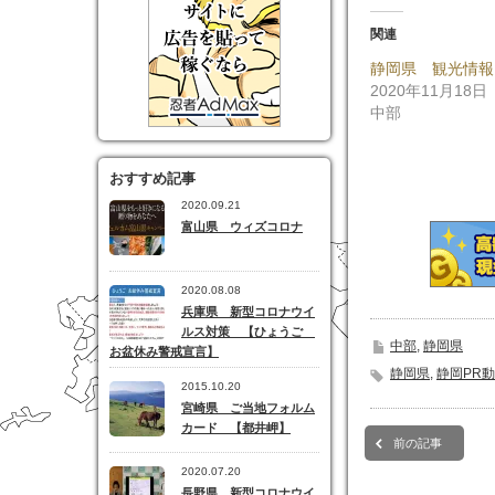
し
す
し
て
る
て
Twitter
に
Go
関連
で
は
で
共
ク
共
静岡県 観光情報
有
リ
有
(新
ッ
(
2020年11月18日
し
ク
し
い
し
い
中部
ウ
て
ウ
ィ
く
ィ
ン
だ
ン
ド
さ
ド
ウ
い
ウ
おすすめ記事
で
(新
で
開
し
開
2020.09.21
き
い
き
富山県 ウィズコロナ
ま
ウ
ま
す)
ィ
す
ン
ド
ウ
2020.08.08
で
開
兵庫県 新型コロナウイ
き
ルス対策 【ひょうご
ま
中部
,
静岡県
す)
お盆休み警戒宣言】
静岡県
,
静岡PR
2015.10.20
宮崎県 ご当地フォルム
カード 【都井岬】
前の記事
2020.07.20
長野県 新型コロナウイ