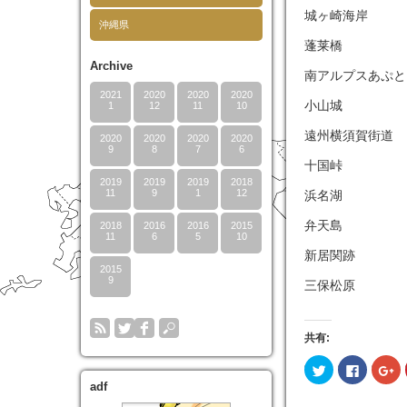
城ヶ崎海岸
沖縄県
蓬莱橋
Archive
南アルプスあぷ
2021
2020
2020
2020
小山城
1
12
11
10
遠州横須賀街道
2020
2020
2020
2020
9
8
7
6
十国峠
2019
2019
2019
2018
11
9
1
12
浜名湖
弁天島
2018
2016
2016
2015
11
6
5
10
新居関跡
2015
9
三保松原
共有:
ク
Faceboo
ク
リ
で
リ
adf
ッ
共
ッ
ク
有
ク