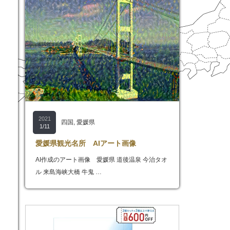
2021
四国
,
愛媛県
1/11
愛媛県観光名所 AIアート画像
AI作成のアート画像 愛媛県 道後温泉 今治タオ
ル 来島海峡大橋 牛鬼 …