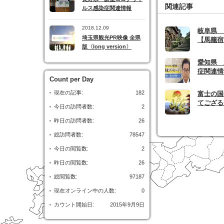
関連記事
ルス感染症関連情報
2018.12.09
岐阜県
埼玉県観光PR映像 全県
【馬籠宿
版〈long version〉
愛知県 
症関連情
Count per Day
現在の記事:
182
富士の国
てござる
今日の訪問者数:
2
昨日の訪問者数:
26
総訪問者数:
78547
今日の閲覧数:
2
昨日の閲覧数:
26
総閲覧数:
97187
現在オンライン中の人数:
0
カウント開始日:
2015年9月9日