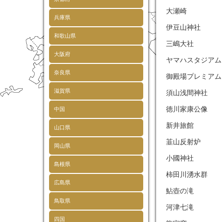
大瀬崎
兵庫県
伊豆山神社
和歌山県
三嶋大社
大阪府
ヤマハスタジア
奈良県
御殿場プレミア
滋賀県
須山浅間神社
徳川家康公像
中国
新井旅館
山口県
韮山反射炉
岡山県
小國神社
島根県
柿田川湧水群
広島県
鮎壺の滝
鳥取県
河津七滝
四国