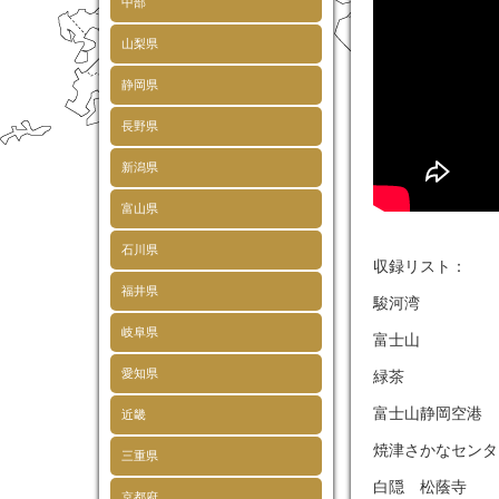
中部
山梨県
静岡県
長野県
新潟県
富山県
石川県
収録リスト：
福井県
駿河湾
岐阜県
富士山
愛知県
緑茶
富士山静岡空港
近畿
焼津さかなセンタ
三重県
白隠 松蔭寺
京都府