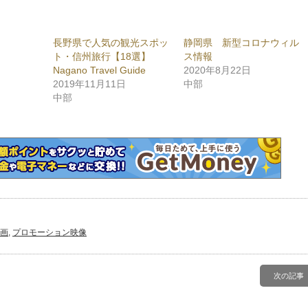
し
て
ogle+
Pinterest
で
共
長野県で人気の観光スポッ
静岡県 新型コロナウィル
有
新
(新
ト・信州旅行【18選】
ス情報
し
い
Nagano Travel Guide
2020年8月22日
ウ
2019年11月11日
中部
ィ
ン
中部
ド
ウ
で
開
き
ま
)
す)
動画
,
プロモーション映像
次の記事