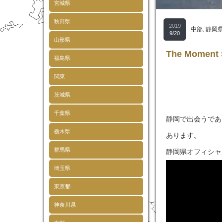
宮城県
秋田県
2019
中部
,
静岡
9/20
山形県
The Mome
福島県
関東
茨城県
千葉県
静岡で出会うであ
栃木県
あります。
群馬県
静岡県オフィシャル
埼玉県
東京都
神奈川県