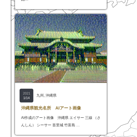
2021
九州
,
沖縄県
1/14
沖縄県観光名所 AIアート画像
AI作成のアート画像 沖縄県 エイサー 三線 （さ
んしん） シーサー 首里城 竹富島 …