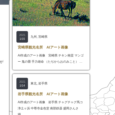
2021
九州
,
宮崎県
1/15
宮崎県観光名所 AIアート画像
AI作成のアート画像 宮崎県 チキン南蛮 マンゴ
が
ー 鬼の畳 手力雄命 （たぢからおのみこと） …
2021
東北
,
岩手県
1/14
岩手県観光名所 AIアート画像
AI作成のアート画像 岩手県 チャグチャグ馬コ
浄土ヶ浜 中尊寺金色堂 南部鉄器 盛岡さんさ
踊…