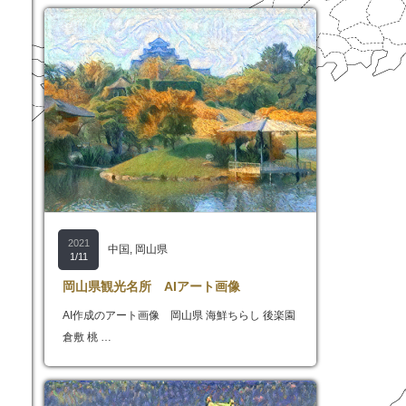
2021
中国
,
岡山県
1/11
岡山県観光名所 AIアート画像
AI作成のアート画像 岡山県 海鮮ちらし 後楽園
倉敷 桃 …