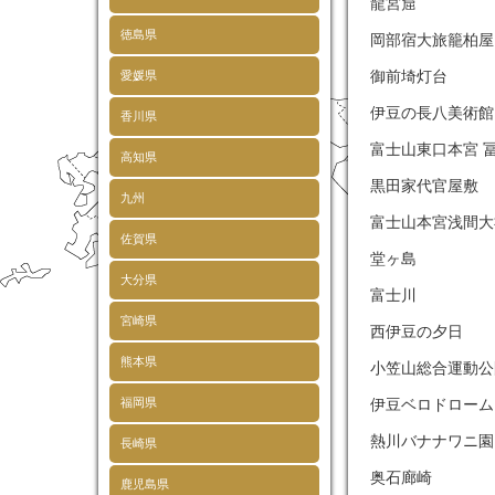
龍宮窟
徳島県
岡部宿大旅籠
御前埼灯台
愛媛県
伊豆の長八美術
香川県
富士山東口本宮
高知県
黒田家代官屋敷
九州
富士山本宮浅間
佐賀県
堂ヶ島
大分県
富士川
宮崎県
西伊豆の夕日
熊本県
小笠山総合運動
福岡県
伊豆ベロドローム
熱川バナナワニ
長崎県
奥石廊崎
鹿児島県