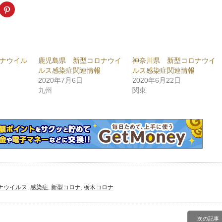
k
ク
リ
ッ
ク
し
て
ogle+
Pinterest
で
共
ナウイル
鹿児島県 新型コロナウイ
神奈川県 新型コロナウイ
有
新
(新
ルス感染症関連情報
ルス感染症関連情報
し
い
2020年7月6日
2020年6月22日
ウ
九州
関東
ィ
ン
ド
ウ
で
開
き
ま
)
す)
ナウイルス
,
感染症
,
新型コロナ
,
栃木コロナ
次の記事