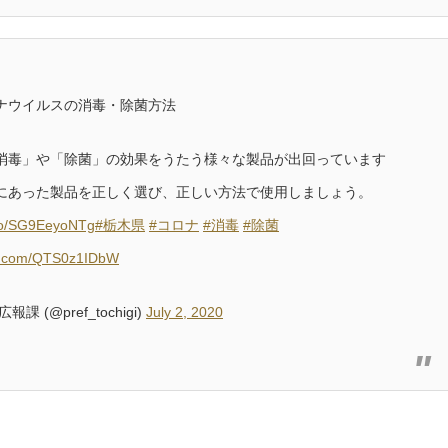
ナウイルスの消毒・除菌方法
消毒」や「除菌」の効果をうたう様々な製品が出回っています
にあった製品を正しく選び、正しい方法で使用しましょう。
.co/SG9EeyoNTg
#栃木県
#コロナ
#消毒
#除菌
ter.com/QTS0z1IDbW
課 (@pref_tochigi)
July 2, 2020