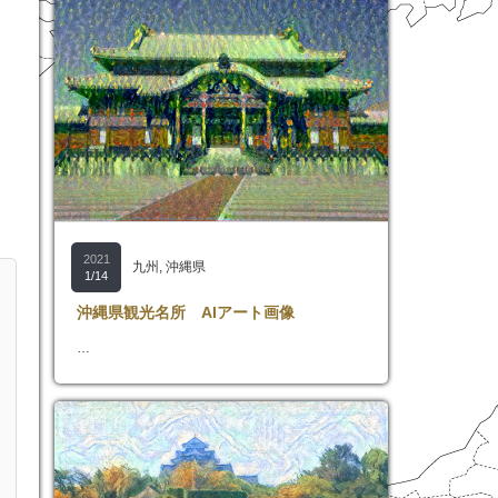
2021
九州
,
沖縄県
1/14
沖縄県観光名所 AIアート画像
…