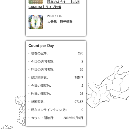
現在のようす 【LIVE
CAMERA】ライブ映像
2020.11.02
大分県 観光情報
Count per Day
現在の記事:
270
今日の訪問者数:
2
昨日の訪問者数:
26
総訪問者数:
78547
今日の閲覧数:
2
昨日の閲覧数:
26
総閲覧数:
97187
現在オンライン中の人数:
0
カウント開始日:
2015年9月9日