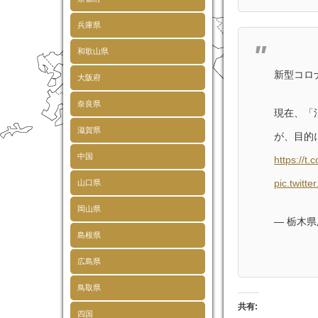
兵庫県
和歌山県
新型コロ
大阪府
奈良県
現在、「
滋賀県
が、目的
中国
https://t
pic.twit
山口県
岡山県
— 栃木県広報
島根県
広島県
鳥取県
共有:
四国