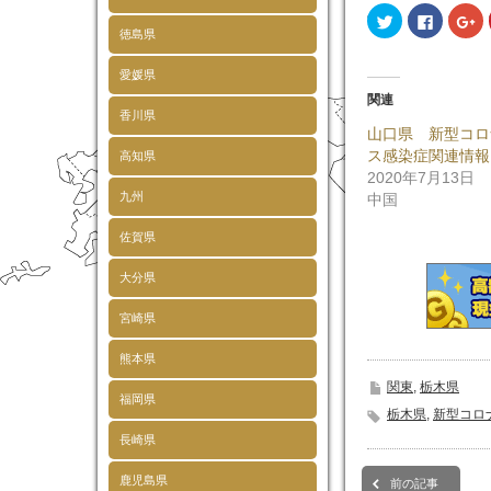
ク
Faceboo
ク
リ
で
リ
徳島県
ッ
共
ッ
ク
有
ク
し
す
し
愛媛県
て
る
て
Twitter
に
Go
関連
で
は
で
香川県
共
ク
共
山口県 新型コロ
有
リ
有
(新
ッ
(
ス感染症関連情報
高知県
し
ク
し
い
し
い
2020年7月13日
ウ
て
ウ
九州
中国
ィ
く
ィ
ン
だ
ン
ド
さ
ド
佐賀県
ウ
い
ウ
で
(新
で
開
し
開
大分県
き
い
き
ま
ウ
ま
す)
ィ
す
ン
宮崎県
ド
ウ
で
熊本県
開
き
関東
,
栃木県
ま
福岡県
す)
栃木県
,
新型コロ
長崎県
鹿児島県
前の記事