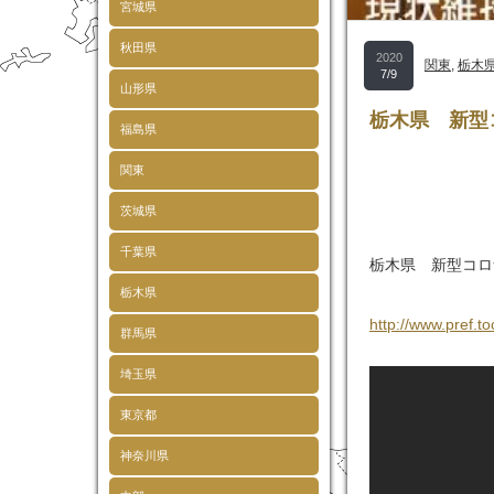
宮城県
秋田県
2020
関東
,
栃木
7/9
山形県
栃木県 新型
福島県
関東
茨城県
千葉県
栃木県 新型コロ
栃木県
http://www.pref.to
群馬県
埼玉県
東京都
神奈川県