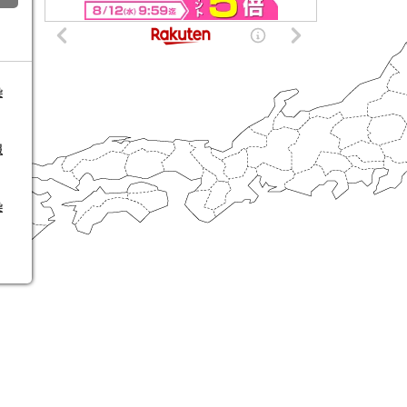
染
報
染