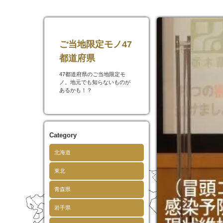
ご当地限定モノ47
都道府県
47都道府県のご当地限定モ
ノ。地元でも知らないものが
あるかも！？
Category
北海道
東北
青森県
岩手県