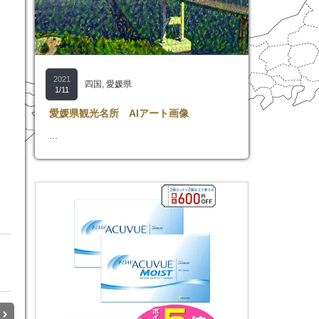
2021
四国
,
愛媛県
1/11
愛媛県観光名所 AIアート画像
…