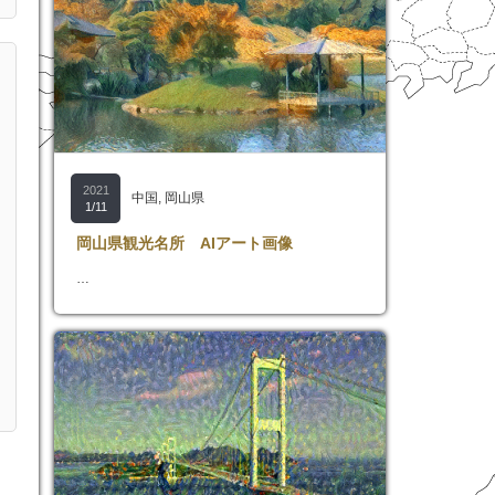
2021
中国
,
岡山県
1/11
岡山県観光名所 AIアート画像
…